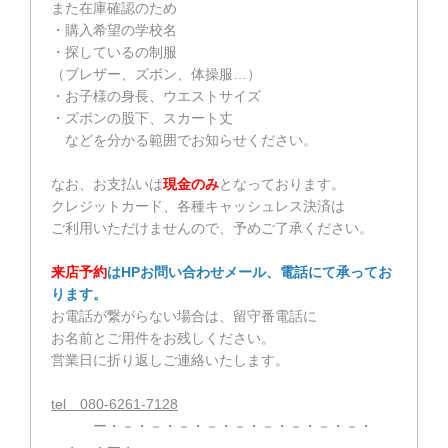
また在庫確認のため
・購入希望の学校名
・探しているの制服
（ブレザー、ズボン、体操服…）
・お子様の身長、ウエストサイズ
・ズボンの股下、スカート丈
などを分かる範囲でお知らせください。
なお、お支払いは
現金のみ
となっております。
クレジットカード、各種キャッシュレス決済は
ご利用いただけませんので、予めご了承ください。
来店予約
はHPお問い合わせメール、電話にて承ってお
ります。
お電話が繋がらない場合は、留守番電話に
お名前とご用件をお残しください。
営業日に折り返しご連絡いたします。
tel 080-6261-7128
ー・－・－・－・－・－・－・－・－・－・
－・－・ー・