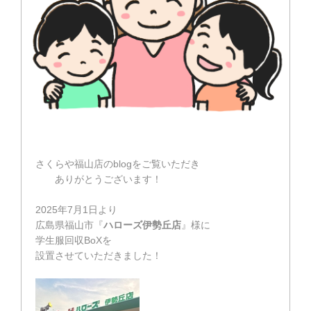
さくらや福山店のblogをご覧いただき
ありがとうございます！
2025年7月1日より
広島県福山市『
ハローズ伊勢丘店
』様に
学生服回収BoXを
設置させていただきました！