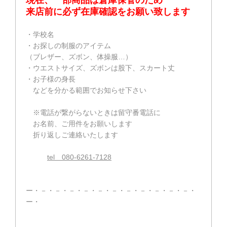
来店前に必ず在庫確認をお願い致します
・学校名
・お探しの制服のアイテム
（ブレザー、ズボン、体操服…）
・ウエストサイズ、ズボンは股下、スカート丈
・お子様の身長
などを分かる範囲でお知らせ下さい
※電話が繋がらないときは留守番電話に
お名前、ご用件をお願いします
折り返しご連絡いたします
tel 080-6261-7128
ー・－・－・－・－・－・－・－・－・－・－・－・
ー・