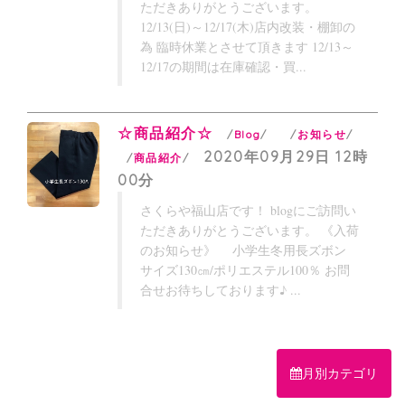
ただきありがとうございます。
12/13(日)～12/17(木)店内改装・棚卸の
為 臨時休業とさせて頂きます 12/13～
12/17の期間は在庫確認・買...
☆商品紹介☆
Blog
お知らせ
2020年09月29日 12時
商品紹介
00分
さくらや福山店です！ blogにご訪問い
ただきありがとうございます。 《入荷
のお知らせ》 小学生冬用長ズボン
サイズ130㎝/ポリエステル100％ お問
合せお待ちしております♪ ...
月別カテゴリ